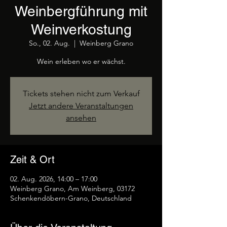
Weinbergführung mit
Weinverkostung
So., 02. Aug.
  |  
Weinberg Grano
Wein erleben wo er wächst.
Tickets stehen nicht zum Verkauf
Jetzt andere Veranstaltungen
ansehen
Zeit & Ort
02. Aug. 2026, 14:00 – 17:00
Weinberg Grano, Am Weinberg, 03172
Schenkendöbern-Grano, Deutschland