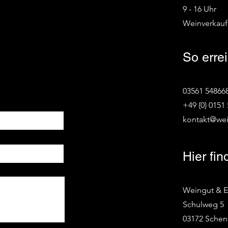
9 - 16 Uhr
Weinverkauf
So erre
03561 54866
+49 (0) 0151
kontakt@we
Hier fi
Weingut & 
Schulweg 5
03172 Sche