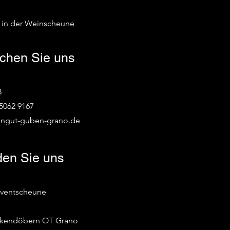
 in der Weinscheune
ichen Sie uns
8
 5062 9167
ingut-guben-grano.de
nden Sie uns
Eventscheune
nkendöbern OT Grano