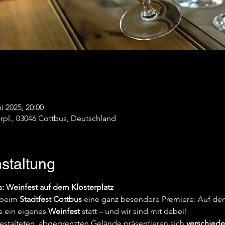
ni 2025, 20:00
erpl., 03046 Cottbus, Deutschland
staltung
: Weinfest auf dem Klosterplatz 
 beim 
Stadtfest Cottbus
 eine ganz besondere Premiere: Auf de
s ein eigenes 
Weinfest
 statt – und wir sind mit dabei!
stalteten, abgegrenzten Gelände präsentieren sich 
verschied