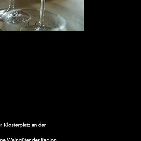
m 
Klosterplatz an der 
ene Weingüter der Region