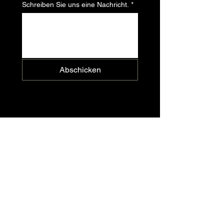
Schreiben Sie uns eine Nachricht.
*
Abschicken
Immer freitags
9 - 16 Uhr
Weinverkauf in der Weinscheune
So erreichen Sie uns
03561 548668
+49 (0) 0151 5062 9167
kontakt@weingut-guben-grano.de